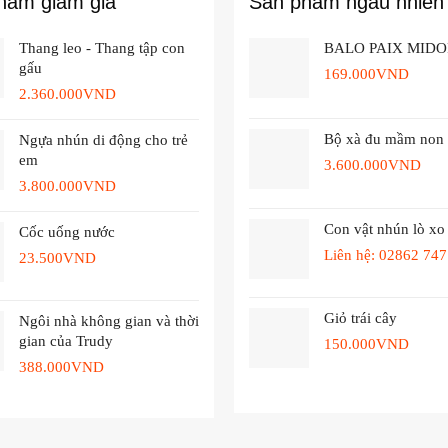
hẩm giảm giá
Sản phẩm ngẫu nhiên
Thang leo - Thang tập con
BALO PAIX MIDO
gấu
169.000
VND
2.360.000
VND
Bộ xà đu mầm non
Ngựa nhún di động cho trẻ
em
3.600.000
VND
3.800.000
VND
Con vật nhún lò xo
Cốc uống nước
Liên hệ: 02862 747
23.500
VND
Giỏ trái cây
Ngôi nhà không gian và thời
gian của Trudy
150.000
VND
388.000
VND