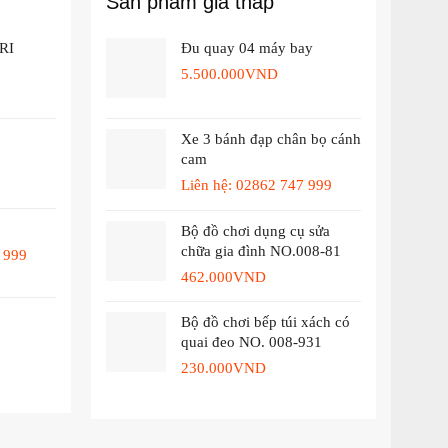
Sản phẩm giá thấp
RI
Đu quay 04 máy bay
5.500.000
VND
Xe 3 bánh đạp chân bọ cánh
cam
Liên hệ: 02862 747 999
Bộ đồ chơi dụng cụ sửa
chữa gia đình NO.008-81
 999
462.000
VND
Bộ đồ chơi bếp túi xách có
quai đeo NO. 008-931
230.000
VND