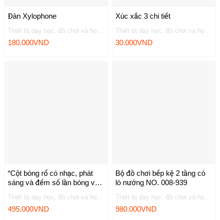
Đàn Xylophone
Xúc xắc 3 chi tiết
Thiết bị dạy học, đồ chơi và học liệu
Thiết bị dạy học, đồ chơi và học liệu
180.000
VND
30.000
VND
“Cột bóng rổ có nhạc, phát
Bộ đồ chơi bếp kệ 2 tầng có
sáng và đếm số lần bóng vào
lò nướng NO. 008-939
rổ NO.39881D”
Thiết bị dạy học, đồ chơi và học liệu
Thiết bị dạy học, đồ chơi và học liệu
495.000
VND
980.000
VND