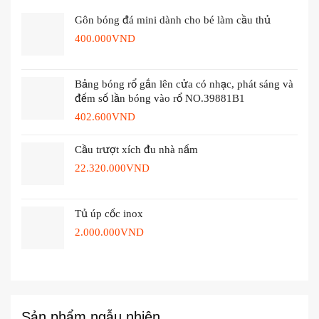
Gôn bóng đá mini dành cho bé làm cầu thủ
400.000
VND
Bảng bóng rổ gắn lên cửa có nhạc, phát sáng và
đếm số lần bóng vào rổ NO.39881B1
402.600
VND
Cầu trượt xích đu nhà nấm
22.320.000
VND
Tủ úp cốc inox
2.000.000
VND
Sản phẩm ngẫu nhiên