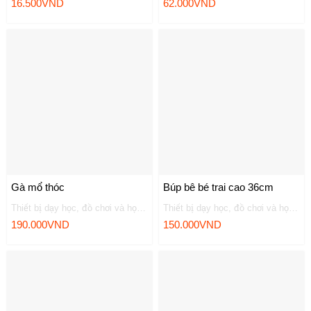
16.500
VND
62.000
VND
Gà mổ thóc
Búp bê bé trai cao 36cm
Thiết bị dạy học, đồ chơi và học liệu
Thiết bị dạy học, đồ chơi và học liệu
190.000
VND
150.000
VND