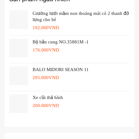
Giường lưới mầm non thoáng mát có 2 thanh đỡ
lưng cho bé
192.000
VND
Bộ bắn cung NO.35881M -1
176.000
VND
BALO MIDORI SEASON 11
205.000
VND
Xe cũi thả hình
200.000
VND