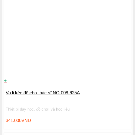
+
Va li kéo đồ chơi bác sĩ NO.008-925A
Thiết bị dạy học, đồ chơi và học liệu
341.000
VND