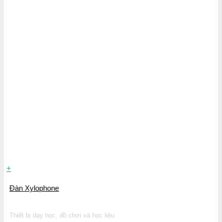
+
Đàn Xylophone
Thiết bị dạy học, đồ chơi và học liệu