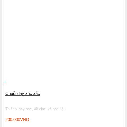
+
Chuỗi dây xúc xắc
Thiết bị dạy học, đồ chơi và học liệu
200.000
VND