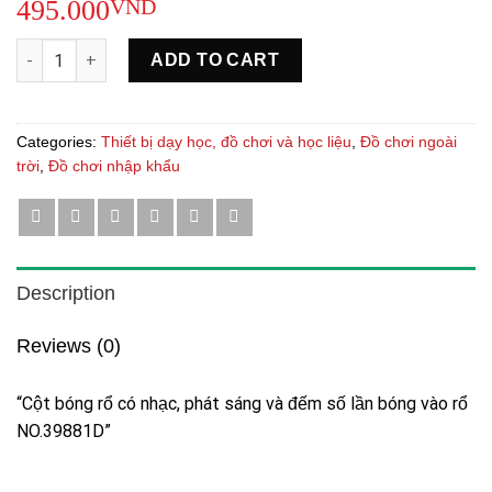
495.000
VND
"Cột bóng rổ có nhạc, phát sáng và đếm số lần bóng vào rổ N
ADD TO CART
Categories:
Thiết bị dạy học, đồ chơi và học liệu
,
Đồ chơi ngoài
trời
,
Đồ chơi nhập khẩu
Description
Reviews (0)
“Cột bóng rổ có nhạc, phát sáng và đếm số lần bóng vào rổ
NO.39881D”