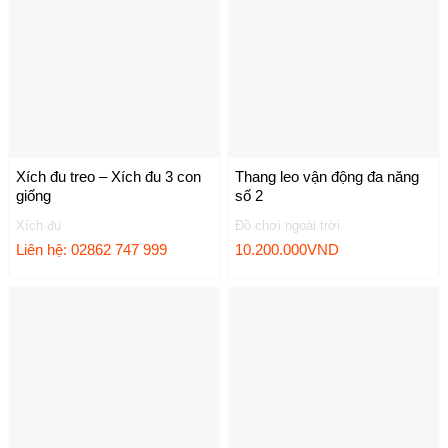
Xích đu treo – Xích đu 3 con
Thang leo vận động đa năng
giống
số 2
Xích đu
Đồ chơi ngoài trời
Liên hệ: 02862 747 999
10.200.000
VND