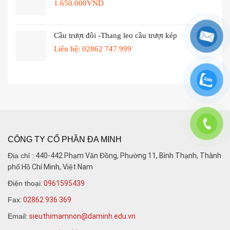
1.650.000
VND
Cầu trượt đôi -Thang leo cầu trượt kép
Liên hệ: 02862 747 999
CÔNG TY CỔ PHẦN ĐA MINH
Địa chỉ :
440-442 Phạm Văn Đồng, Phường 11, Bình Thạnh, Thành
phố Hồ Chí Minh, Việt Nam
Điện thoại
:
0961595439
Fax
:
02862 936 369
Email:
sieuthimamnon@daminh.edu.vn