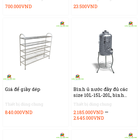
700.000
VND
23.500
VND
Giá để giầy dép
Bình ủ nước đầy đủ các
size 10L-15L-20L, bình
đựng nước inox 304 chắc
Thiết bị dùng chung
Thiết bị dùng chung
chắn
–
840.000
VND
2.185.000
VND
2.645.000
VND