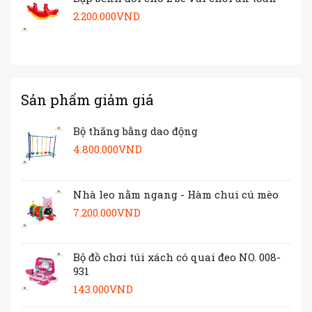
2.200.000
VND
Sản phẩm giảm giá
Bộ thăng bằng dao động
4.800.000
VND
Nhà leo nằm ngang - Hàm chui cú mèo
7.200.000
VND
Bộ đồ chơi túi xách có quai đeo NO. 008-
931
143.000
VND