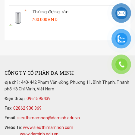
Thùng đựng rác
700.000
VND
CÔNG TY CỔ PHẦN ĐA MINH
Địa chỉ :
440-442 Phạm Văn Đồng, Phường 11, Bình Thạnh, Thành
phố Hồ Chí Minh, Việt Nam
Điện thoại
:
0961595439
Fax
:
02862 936 369
Email:
sieuthimamnon@daminh.edu.vn
Website:
www.sieuthimamnon.com
www.daminh.edu.vn