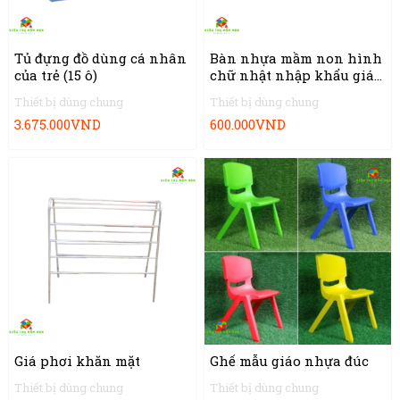
Tủ đựng đồ dùng cá nhân
Bàn nhựa mầm non hình
của trẻ (15 ô)
chữ nhật nhập khẩu giá
tốt
Thiết bị dùng chung
Thiết bị dùng chung
3.675.000
VND
600.000
VND
Giá phơi khăn mặt
Ghế mẫu giáo nhựa đúc
Thiết bị dùng chung
Thiết bị dùng chung