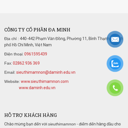
CÔNG TY CỔ PHẦN ĐA MINH
Địa chỉ :
440-442 Phạm Văn Đồng, Phường 11, Bình Thạnh, Thành
phố Hồ Chí Minh, Việt Nam
Điện thoại
:
0961595439
Fax
:
02862 936 369
Email:
sieuthimamnon@daminh.edu.vn
Website:
www.sieuthimamnon.com
www.daminh.edu.vn
HỖ TRỢ KHÁCH HÀNG
Chào mừng bạn đến với
sieuthimamnon
- điểm đến hàng đầu cho