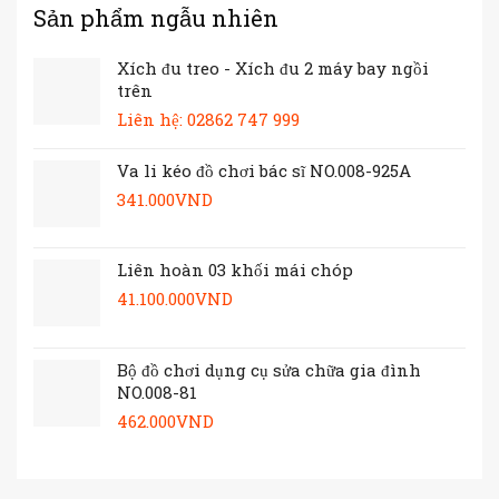
Sản phẩm ngẫu nhiên
Xích đu treo - Xích đu 2 máy bay ngồi
trên
Liên hệ: 02862 747 999
Va li kéo đồ chơi bác sĩ NO.008-925A
341.000
VND
Liên hoàn 03 khối mái chóp
41.100.000
VND
Bộ đồ chơi dụng cụ sửa chữa gia đình
NO.008-81
462.000
VND