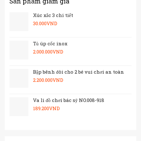
Sản phẩm giảm giá
Xúc xắc 3 chi tiết
30.000
VND
Tủ úp cốc inox
2.000.000
VND
Bập bênh đôi cho 2 bé vui chơi an toàn
2.200.000
VND
Va li đồ chơi bác sỹ NO.008-918
189.200
VND