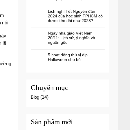
Lịch nghỉ Tết Nguyên đán
am
2024 của học sinh TPHCM có
được kéo dài như 2023?
 nói.
Ngày nhà giáo Việt Nam
hầy
20/11: Lịch sử, ý nghĩa và
nguồn gốc
h lệ
5 hoạt động thú vị dịp
Halloween cho bé
trường
Chuyên mục
Blog
(14)
Sản phẩm mới