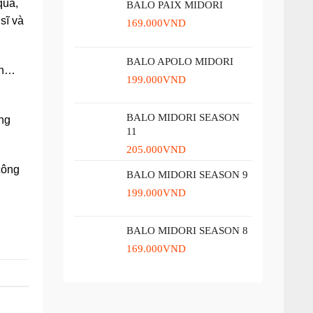
qua,
BALO PAIX MIDORI
sĩ và
169.000
VND
BALO APOLO MIDORI
nh…
199.000
VND
BALO MIDORI SEASON
ng
11
205.000
VND
công
BALO MIDORI SEASON 9
199.000
VND
BALO MIDORI SEASON 8
169.000
VND