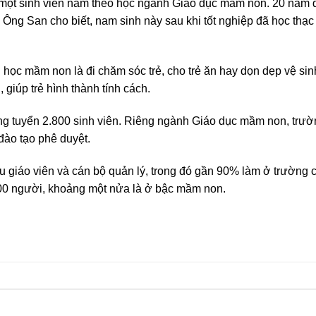
ột sinh viên nam theo học ngành Giáo dục mầm non. 20 năm 
ng San cho biết, nam sinh này sau khi tốt nghiệp đã học thạc 
học mầm non là đi chăm sóc trẻ, cho trẻ ăn hay dọn dẹp vệ si
giúp trẻ hình thành tính cách.
tuyển 2.800 sinh viên. Riêng ngành Giáo dục mầm non, trườ
ào tạo phê duyệt.
ệu giáo viên và cán bộ quản lý, trong đó gần 90% làm ở trường 
.000 người, khoảng một nửa là ở bậc mầm non.