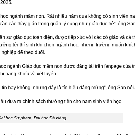
-2025.
o học ngành mầm non. Rất nhiều năm qua không có sinh viên n
cần các thầy giáo trong quản lý cũng như giáo dục trẻ”, ông San
n sự giáo dục toàn diện, được tiếp xúc với các cô giáo và cả t
hưởng tới thí sinh khi chọn ngành học, nhưng trường muốn khíc
 nghiệp để theo đuổi.
 học ngành Giáo dục mầm non được đăng tải trên fanpage của 
hi năng khiếu và xét tuyển.
g tin hay không, nhưng đây là tín hiệu đáng mừng”, ông San nói.
Đại học Sư phạm, Đại học Đà Nẵng.