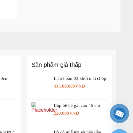
Sản phẩm giá thấp
 30cm
Liên hoàn 03 khối mái chóp
41.100.000
VND
Búp bê bé gái cao 46 cm
220.000
VND
ASON 4
Bô có ghế tựa và nắp đậy