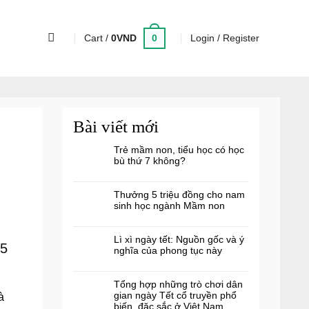
0
Cart /
0
VND
Login / Register
Bài viết mới
Trẻ mầm non, tiểu học có học
bù thứ 7 không?
Thưởng 5 triệu đồng cho nam
sinh học ngành Mầm non
Lì xì ngày tết: Nguồn gốc và ý
 5
nghĩa của phong tục này
Tổng hợp những trò chơi dân
gian ngày Tết cổ truyền phổ
à
biến, đặc sắc ở Việt Nam