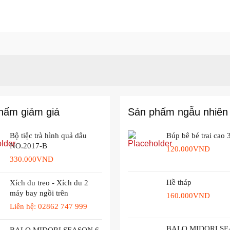
hẩm giảm giá
Sản phẩm ngẫu nhiên
Bộ tiệc trà hình quả dâu
Búp bê bé trai cao
NO.2017-B
120.000
VND
330.000
VND
Hề tháp
Xích đu treo - Xích đu 2
máy bay ngồi trên
160.000
VND
Liên hệ: 02862 747 999
BALO MIDORI SE
BALO MIDORI SEASON 6