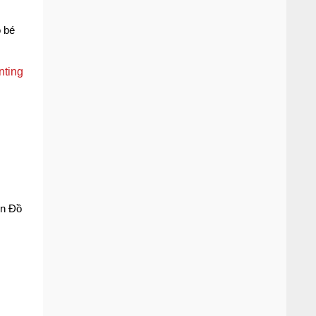
o bé
ọn Đồ