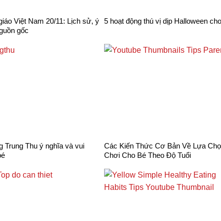
iáo Việt Nam 20/11: Lịch sử, ý
5 hoạt động thú vị dịp Halloween ch
nguồn gốc
g Trung Thu ý nghĩa và vui
Các Kiến Thức Cơ Bản Về Lựa Ch
bé
Chơi Cho Bé Theo Độ Tuổi